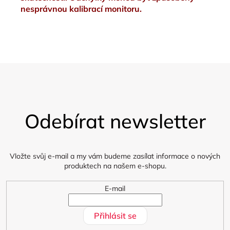
nesprávnou kalibrací monitoru.
Z
á
Odebírat newsletter
p
a
t
í
Vložte svůj e-mail a my vám budeme zasílat informace o nových
produktech na našem e-shopu.
E-mail
Přihlásit se