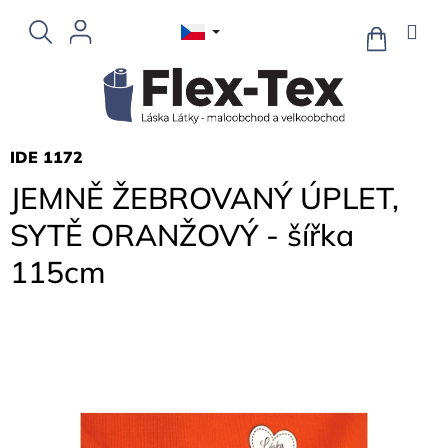
Přejít
na
NÁKUPNÍ
KOŠÍK
obsah
IDE 1172
JEMNĚ ŽEBROVANÝ ÚPLET,
SYTĚ ORANŽOVÝ - šířka
115cm