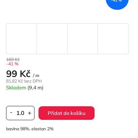
–41 %
169 Kč
–41 %
99 Kč
Měrná
/ m
cena:
81,82 Kč bez DPH
Skladem
(9,4 m)
Přidat do košíku
bavlna 98%, elastan 2%