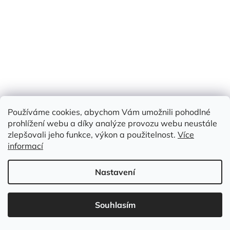
89 Kč
/ m
Do košíku
bavlna 100 %
Kód:
DKB 078
AKCE
Používáme cookies, abychom Vám umožnili pohodlné
OEKO-TEX
prohlížení webu a díky analýze provozu webu neustále
CERTIFIKÁT I
zlepšovali jeho funkce, výkon a použitelnost.
Více
informací
Nastavení
Souhlasím