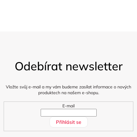
p
Vzorky
Zasíláme 5 vzorků látky zdarma
i
s
u
Z
á
Odebírat newsletter
p
a
t
í
Vložte svůj e-mail a my vám budeme zasílat informace o nových
produktech na našem e-shopu.
E-mail
Přihlásit se