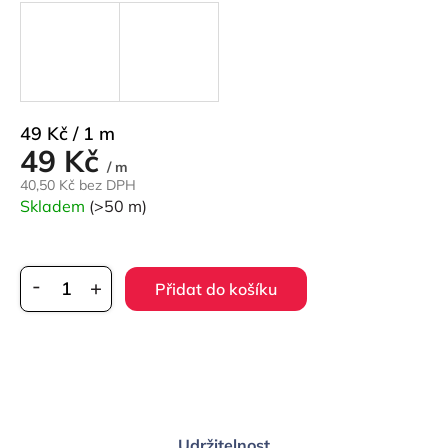
Měrná
49 Kč / 1 m
49 Kč
cena:
/ m
40,50 Kč bez DPH
Skladem
(>50 m)
Přidat do košíku
Udržitelnost