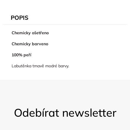
POPIS
Chemicky ošetřeno
Chemicky barveno
100% peří
Labutěnka tmavě modré barvy.
Z
á
Odebírat newsletter
p
a
t