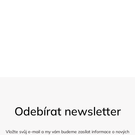
nad 2.500,-
20 % sleva
Pro velkoobchod
Vzorky
Zasíláme 5 vzorků látky zdarma
Z
á
Odebírat newsletter
p
a
t
í
Vložte svůj e-mail a my vám budeme zasílat informace o nových