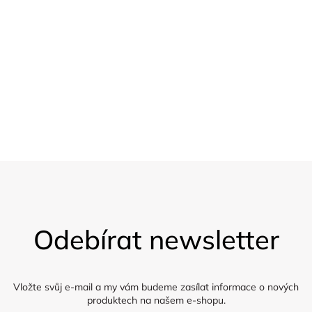
y
20 % sleva
v
Pro velkoobchod
ý
p
Vzorky
Zasíláme 5 vzorků látky zdarma
i
s
u
Z
á
Odebírat newsletter
p
a
t
í
Vložte svůj e-mail a my vám budeme zasílat informace o nových
produktech na našem e-shopu.