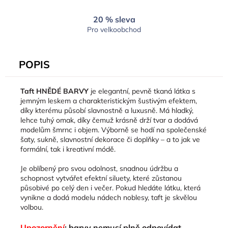
20 % sleva
Pro velkoobchod
POPIS
Taft HNĚDÉ BARVY
je
elegantní,
pevně
tkaná
látka
s
jemným
leskem
a
charakteristickým
šustivým
efektem,
díky
kterému
působí
slavnostně
a
luxusně.
Má
hladký,
lehce
tuhý
omak,
díky
čemuž
krásně
drží
tvar
a
dodává
modelům
šmrnc
i
objem.
Výborně
se
hodí
na
společenské
šaty,
sukně,
slavnostní
dekorace
či
doplňky –
a
to
jak
ve
formální,
tak
i
kreativní
módě.
Je
oblíbený
pro
svou
odolnost,
snadnou
údržbu
a
schopnost
vytvářet
efektní
siluety,
které
zůstanou
působivé
po
celý
den
i
večer.
Pokud
hledáte
látku,
která
vynikne
a
dodá
modelu
nádech
noblesy,
taft
je
skvělou
volbou.
Upozornění
: barvy nemusí plně odpovídat