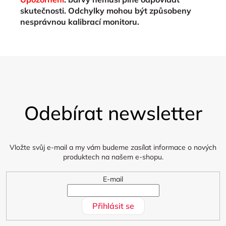
skutečnosti. Odchylky mohou být způsobeny
nesprávnou kalibrací monitoru.
Z
á
Odebírat newsletter
p
a
t
í
Vložte svůj e-mail a my vám budeme zasílat informace o nových
produktech na našem e-shopu.
E-mail
Přihlásit se