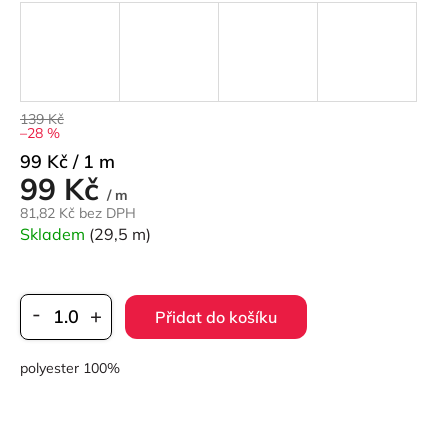
139 Kč
–28 %
Měrná
99 Kč / 1 m
99 Kč
cena:
/ m
81,82 Kč bez DPH
Skladem
(29,5 m)
Přidat do košíku
polyester 100%