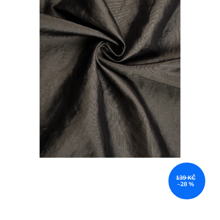
139 KČ
–28 %