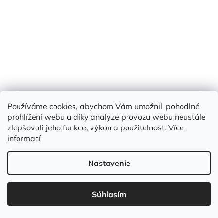
TYL JEMNÝ - BROSKVOVÁ
Skladem
(>50 m)
Používáme cookies, abychom Vám umožnili pohodlné
prohlížení webu a díky analýze provozu webu neustále
Jednotková
€4,10 / 1 m
zlepšovali jeho funkce, výkon a použitelnost.
Více
€4,10
cena:
/ m
informací
Do košíka
Nastavenie
Kód:
MFH 067
Súhlasím