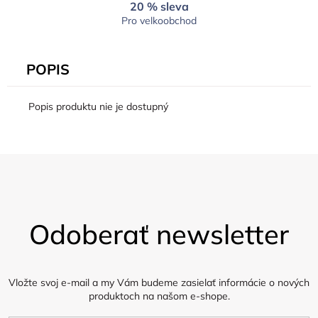
20 % sleva
Pro velkoobchod
POPIS
Popis produktu nie je dostupný
Z
á
Odoberať newsletter
p
ä
t
i
Vložte svoj e-mail a my Vám budeme zasielať informácie o nových
produktoch na našom e-shope.
e