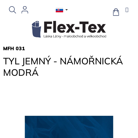
Prejsť
na
NÁKUPN
KOŠÍK
obsah
MFH 031
TYL JEMNÝ - NÁMOŘNICKÁ
MODRÁ