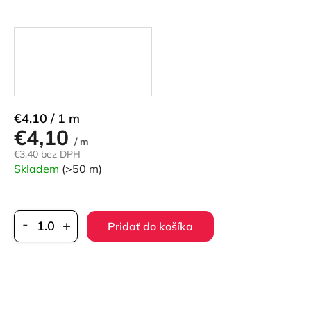
Jednotková
€4,10 / 1 m
€4,10
cena:
/ m
€3,40 bez DPH
Skladem
(>50 m)
Pridať do košíka