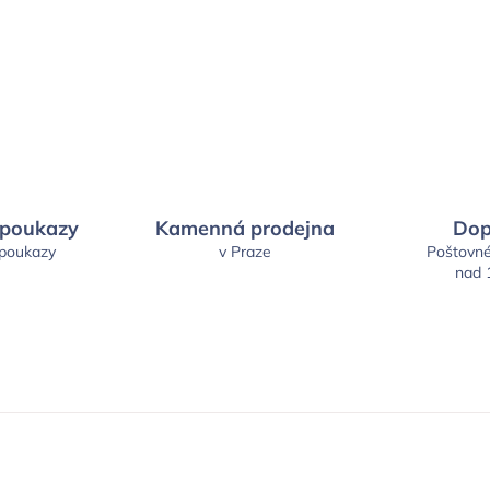
 poukazy
Kamenná prodejna
Dop
 poukazy
v Praze
Poštovn
nad 