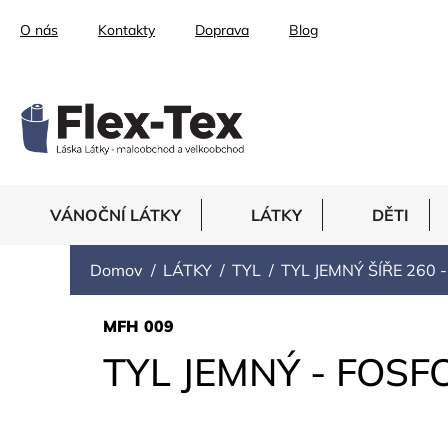
Prejsť
O nás
Kontakty
Doprava
Blog
na
obsah
VÁNOČNÍ LÁTKY
LÁTKY
DĚTI
Domov
LÁTKY
TYL
TYL JEMNÝ ŠÍŘE 260 
MFH 009
TYL JEMNÝ - FOS