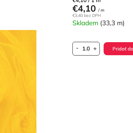
€4,10 / 1 m
€4,10
cena:
/ m
€3,40 bez DPH
Skladem
(33,3 m)
Pridať d