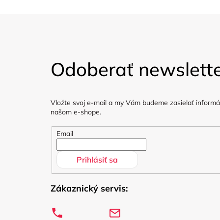
Z
á
Odoberať newslett
p
ä
Vložte svoj e-mail a my Vám budeme zasielať informá
t
našom e-shope.
i
Email
e
Prihlásiť sa
Zákaznický servis: