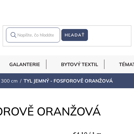
HĽADAŤ
GALANTERIE
BYTOVÝ TEXTIL
TÉMA
- 300 cm
TYL JEMNÝ - FOSFOROVĚ ORANŽOVÁ
FOROVĚ ORANŽOVÁ
Jednotková