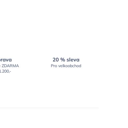
rava
20 % sleva
é ZDARMA
Pro velkoobchod
1.200,-