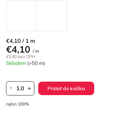
Jednotková
€4,10 / 1 m
€4,10
cena:
/ m
€3,40 bez DPH
Skladem
(>50 m)
Pridať do košíka
nylon 100%