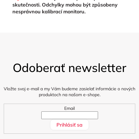
skutečnosti. Odchylky mohou být způsobeny
nesprávnou kalibrací monitoru.
Z
á
Odoberať newsletter
p
ä
t
i
Vložte svoj e-mail a my Vám budeme zasielať informácie o nových
produktoch na našom e-shope.
e
Email
Prihlásiť sa