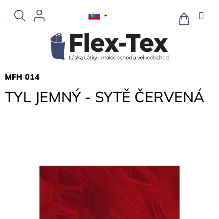
Prejsť
na
NÁKUPN
KOŠÍK
obsah
MFH 014
TYL JEMNÝ - SYTĚ ČERVENÁ