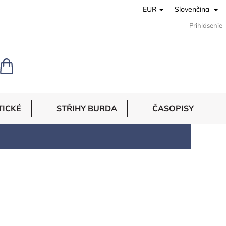
EUR
Slovenčina
Prihlásenie
NÁKUPNÝ
KOŠÍK
TICKÉ
STŘIHY BURDA
ČASOPISY
28
položiek celkom