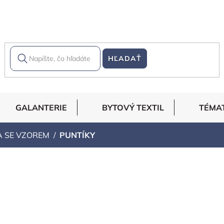
HĽADAŤ
GALANTERIE
BYTOVÝ TEXTIL
TÉMA
A SE VZOREM
PUNTÍKY
dávanejšie
Abecedne