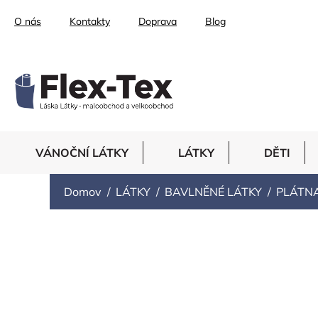
Prejsť
O nás
Kontakty
Doprava
Blog
na
obsah
VÁNOČNÍ LÁTKY
LÁTKY
DĚTI
Domov
LÁTKY
BAVLNĚNÉ LÁTKY
PLÁTN
PUNTÍKY
R
Odporúčame
Najlacnejšie
Najdrahšie
Najpre
a