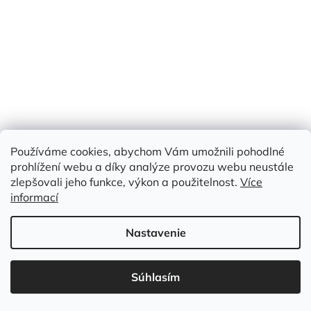
Používáme cookies, abychom Vám umožnili pohodlné
prohlížení webu a díky analýze provozu webu neustále
zlepšovali jeho funkce, výkon a použitelnost.
Více
informací
BAVLNĚNÉ PLÁTNO TM.MODRÉ - PUNTÍK 2mm
Nastavenie
Skladem
(5,9 m)
Súhlasím
Jednotková
€7,40 / 1 m
€7,40
cena:
/ m