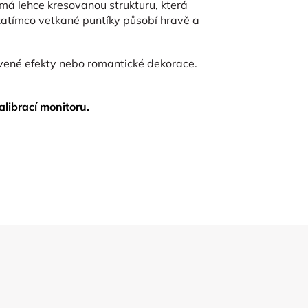
má lehce kresovanou strukturu, která
 zatímco vetkané puntíky působí hravě a
rstvené efekty nebo romantické dekorace.
librací monitoru.