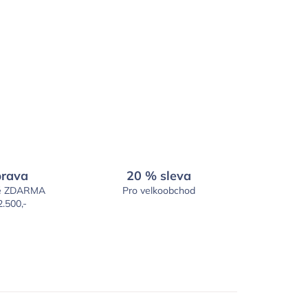
rava
20 % sleva
é ZDARMA
Pro velkoobchod
2.500,-