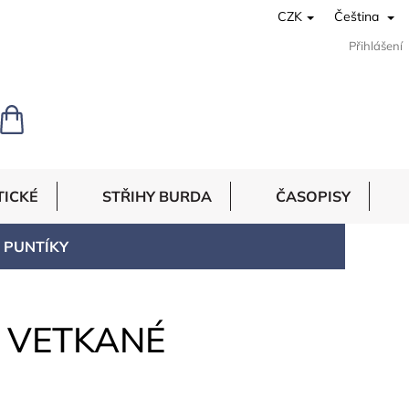
CZK
Čeština
Přihlášení
NÁKUPNÍ
KOŠÍK
TICKÉ
STŘIHY BURDA
ČASOPISY
É PUNTÍKY
A VETKANÉ