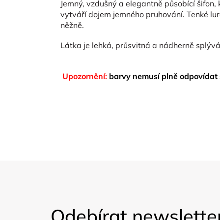
Jemný, vzdušný a elegantně působící šifon
vytváří dojem jemného pruhování. Tenké lur
něžně.
Látka je lehká, průsvitná a nádherně splývá 
Upozornění:
barvy nemusí plně odpovídat 
Z
á
Odebírat newslette