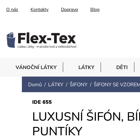
Přejít
O nás
Kontakty
Doprava
Blog
na
obsah
VÁNOČNÍ LÁTKY
LÁTKY
DĚTI
Domů
LÁTKY
ŠIFONY
ŠIFONY SE VZORE
IDE 655
LUXUSNÍ ŠIFÓN, B
PUNTÍKY