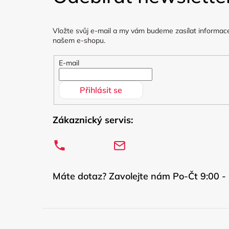
p
a
Vložte svůj e-mail a my vám budeme zasílat informac
t
našem e-shopu.
í
E-mail
Přihlásit se
Zákaznický servis:
Máte dotaz? Zavolejte nám Po-Čt 9:00 - 