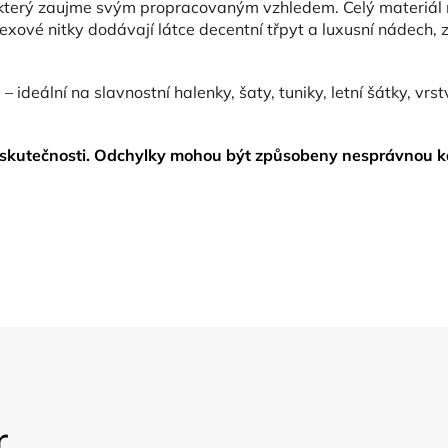
, který zaujme svým propracovaným vzhledem. Celý materiál 
exové nitky dodávají látce decentní třpyt a luxusní nádech,
– ideální na slavnostní halenky, šaty, tuniky, letní šátky, v
skutečnosti. Odchylky mohou být způsobeny nesprávnou ka
r