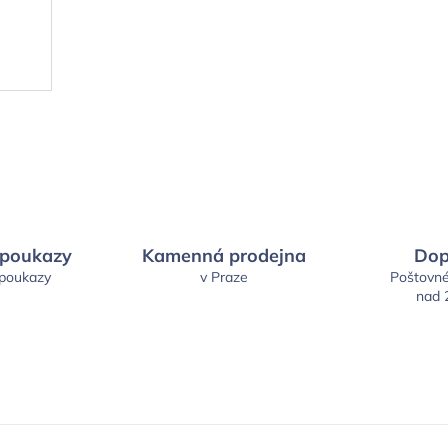
 poukazy
Kamenná prodejna
Dop
 poukazy
v Praze
Poštovn
nad 