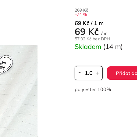
269 Kč
–74 %
Měrná
69 Kč / 1 m
69 Kč
cena:
/ m
57,02 Kč bez DPH
Skladem
(14 m)
Přidat do
polyester 100%