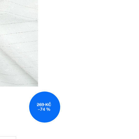
269 KČ
–74 %