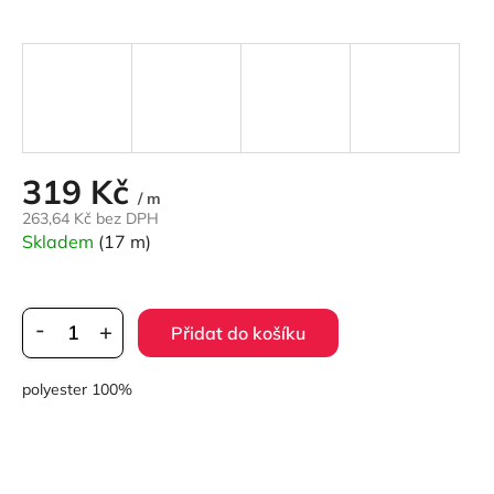
319 Kč
Měrná
/ m
cena:
263,64 Kč bez DPH
Skladem
(17 m)
Přidat do košíku
polyester 100%