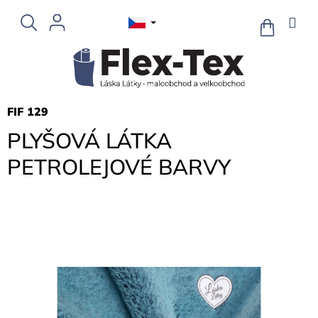
Přejít
na
NÁKUPNÍ
KOŠÍK
obsah
FIF 129
PLYŠOVÁ LÁTKA
PETROLEJOVÉ BARVY