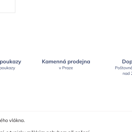
 poukazy
Kamenná prodejna
Dop
 poukazy
v Praze
Poštovn
nad 
vého vlákna.