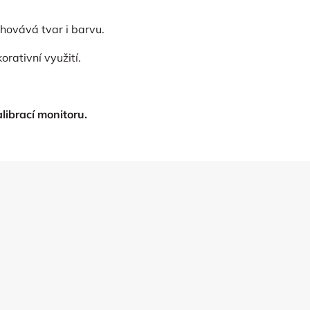
hovává tvar i barvu.
rativní využití.
librací monitoru.