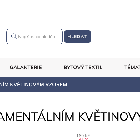
HLEDAT
GALANTERIE
BYTOVÝ TEXTIL
TÉMA
LNÍM KVĚTINOVÝM VZOREM
RNAMENTÁLNÍM KVĚTINO
169 Kč
–41 %