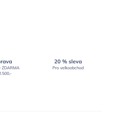
rava
20 % sleva
é ZDARMA
Pro velkoobchod
2.500,-