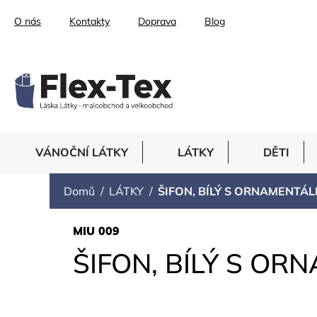
Přejít
O nás
Kontakty
Doprava
Blog
na
obsah
VÁNOČNÍ LÁTKY
LÁTKY
DĚTI
Domů
LÁTKY
ŠIFON, BÍLÝ S ORNAMENTÁ
MIU 009
ŠIFON, BÍLÝ S O