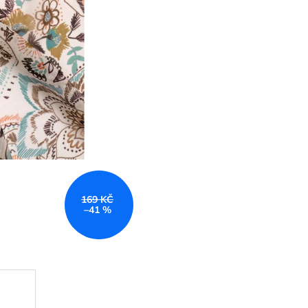
169 KČ
–41 %