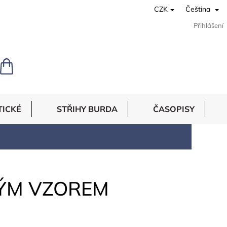
CZK
Čeština
Přihlášení
NÁKUPNÍ
KOŠÍK
TICKÉ
STŘIHY BURDA
ČASOPISY
VÝM VZOREM