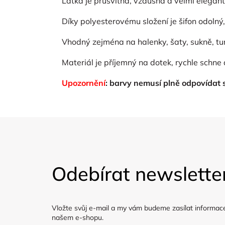
Látka je průsvitná, vzdušná a velmi elegan
Díky polyesterovému složení je šifon odoln
Vhodný zejména na halenky, šaty, sukně, tun
Materiál je příjemný na dotek, rychle schne
Upozornění
: barvy nemusí plně odpovídat
Z
á
Odebírat newslette
p
a
Vložte svůj e-mail a my vám budeme zasílat informac
t
našem e-shopu.