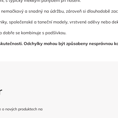
tní, s typicky měkkým pohybem při nošení.
ý, nemačkavý a snadný na údržbu, zároveň si dlouhodobě zac
iky, společenské a taneční modely, vrstvené oděvy nebo deko
 a dobře se kombinuje s podšívkou.
 skutečnosti. Odchylky mohou b
ýt způsobeny nesprávnou ka
r
e o nových produktech na