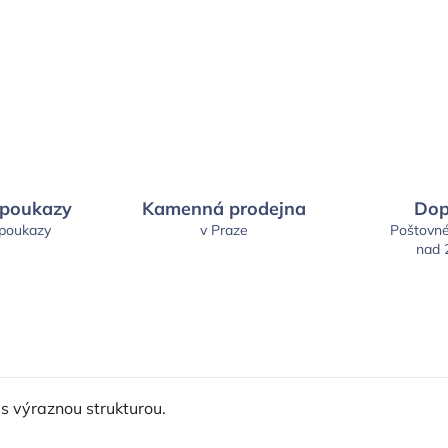
 poukazy
Kamenná prodejna
Dop
 poukazy
v Praze
Poštovn
nad 
 výraznou strukturou.