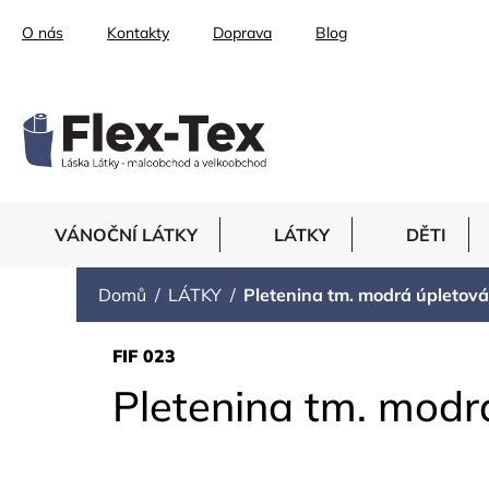
Přejít
O nás
Kontakty
Doprava
Blog
na
obsah
VÁNOČNÍ LÁTKY
LÁTKY
DĚTI
Domů
LÁTKY
Pletenina tm. modrá úpletová
FIF 023
Pletenina tm. modr