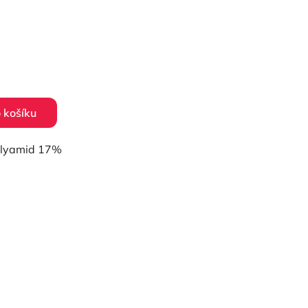
 košíku
polyamid 17%