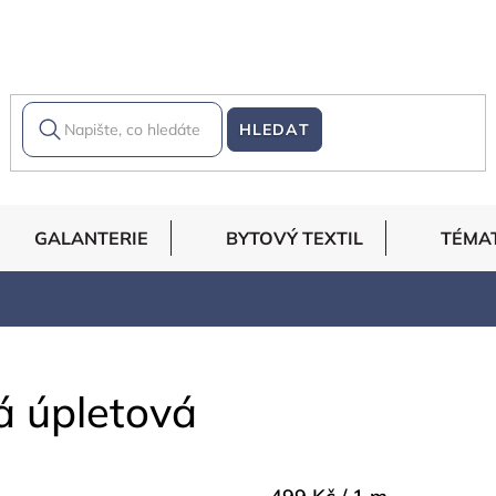
HLEDAT
GALANTERIE
BYTOVÝ TEXTIL
TÉMA
á úpletová
Měrná