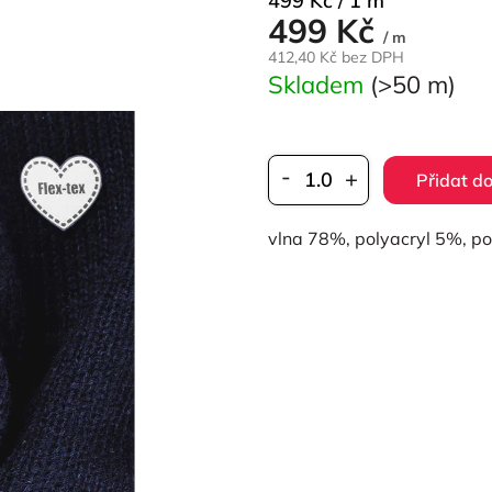
499 Kč / 1 m
499 Kč
cena:
/ m
412,40 Kč bez DPH
Skladem
(>50 m)
Přidat do
vlna 78%, polyacryl 5%, 