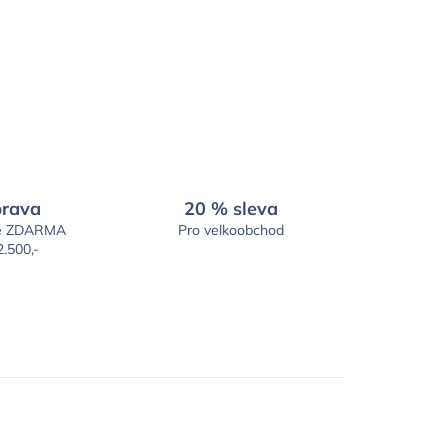
rava
20 % sleva
é ZDARMA
Pro velkoobchod
2.500,-