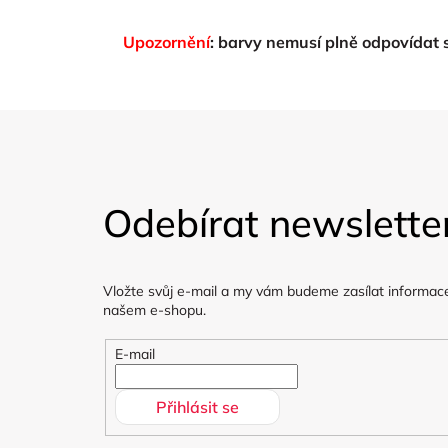
Upozornění
: barvy nemusí plně odpovídat
Z
á
Odebírat newslette
p
a
Vložte svůj e-mail a my vám budeme zasílat informac
t
našem e-shopu.
í
E-mail
Přihlásit se