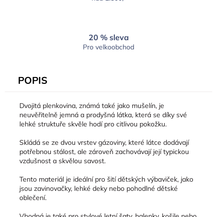
20 % sleva
Pro velkoobchod
POPIS
Dvojitá plenkovina, známá také jako mušelín, je
neuvěřitelně jemná a prodyšná látka, která se díky své
lehké struktuře skvěle hodí pro citlivou pokožku.
Skládá se ze dvou vrstev gázoviny, které látce dodávají
potřebnou stálost, ale zároveň zachovávají její typickou
vzdušnost a skvělou savost.
Tento materiál je ideální pro šití dětských výbaviček, jako
jsou zavinovačky, lehké deky nebo pohodlné dětské
oblečení.
Vhodná je také pro stylové letní šaty, halenky, košile nebo