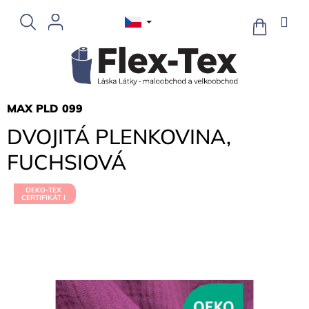
Přejít
na
NÁKUPNÍ
KOŠÍK
obsah
MAX PLD 099
DVOJITÁ PLENKOVINA,
FUCHSIOVÁ
OEKO-TEX
CERTIFIKÁT I