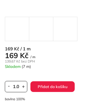
Měrná
169 Kč / 1 m
169 Kč
cena:
/ m
139,67 Kč bez DPH
Skladem
(7 m)
Přidat do košíku
bavlna 100%