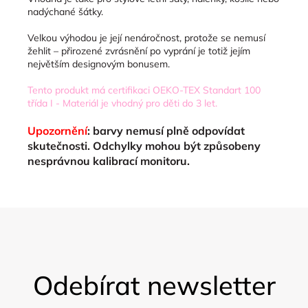
nadýchané šátky.
Velkou výhodou je její nenáročnost, protože se nemusí
žehlit – přirozené zvrásnění po vyprání je totiž jejím
největším designovým bonusem.
Tento produkt má certifikaci OEKO-TEX Standart 100
třída I - Materiál je vhodný pro děti do 3 let.
Upozornění
: barvy nemusí plně odpovídat
skutečnosti. Odchylky mohou být způsobeny
nesprávnou kalibrací monitoru.
Z
á
Odebírat newsletter
p
a