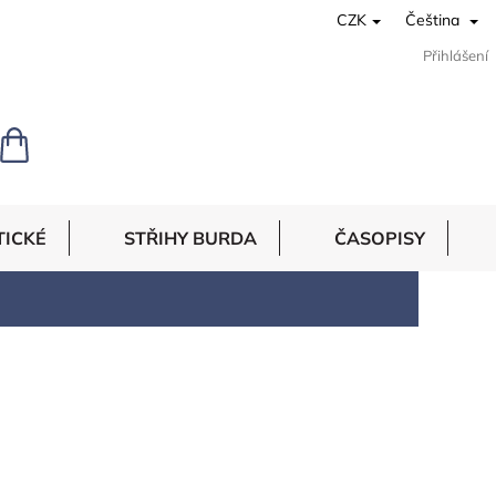
CZK
Čeština
Přihlášení
NÁKUPNÍ
KOŠÍK
TICKÉ
STŘIHY BURDA
ČASOPISY
4
položek celkem