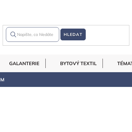
HLEDAT
GALANTERIE
BYTOVÝ TEXTIL
TÉMA
EM
EM
vanější
Abecedně