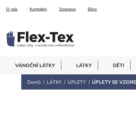
Přejít
O nás
Kontakty
Doprava
Blog
na
obsah
VÁNOČNÍ LÁTKY
LÁTKY
DĚTI
Domů
LÁTKY
ÚPLETY
ÚPLETY SE VZOR
ÚPLETY SE VZOR
Ř
Doporučujeme
Nejlevnější
Nejdražší
Nejprodá
a