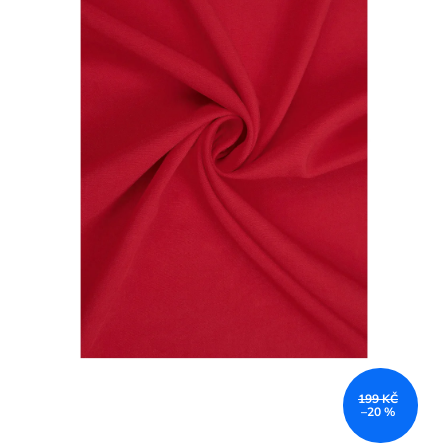
199 KČ
–20 %