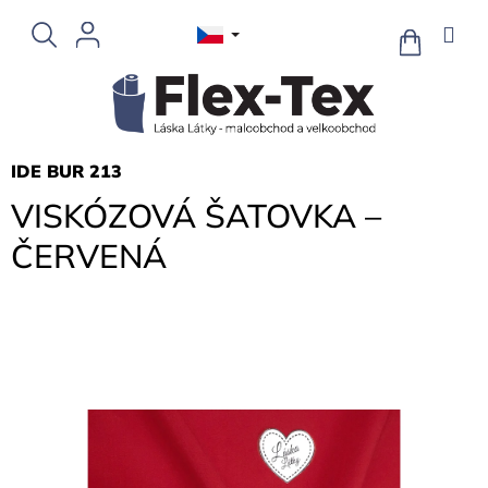
Přejít
na
NÁKUPNÍ
KOŠÍK
obsah
IDE BUR 213
VISKÓZOVÁ ŠATOVKA –
ČERVENÁ