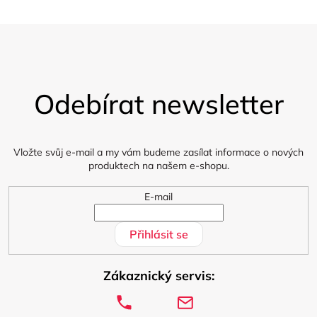
Z
á
Odebírat newsletter
p
a
t
í
Vložte svůj e-mail a my vám budeme zasílat informace o nových
produktech na našem e-shopu.
E-mail
Přihlásit se
Zákaznický servis: