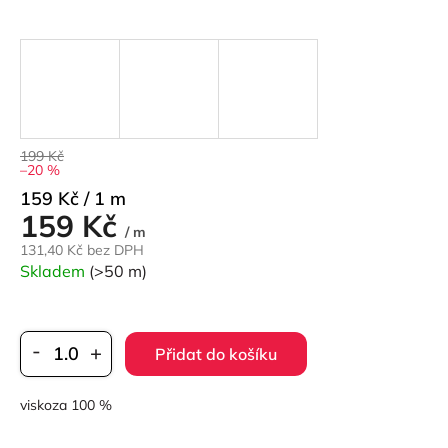
199 Kč
–20 %
Měrná
159 Kč / 1 m
159 Kč
cena:
/ m
131,40 Kč bez DPH
Skladem
(>50 m)
Přidat do košíku
viskoza 100 %