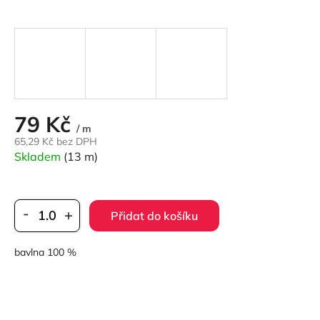
79 Kč
Měrná
/ m
cena:
65,29 Kč bez DPH
Skladem
(13 m)
Přidat do košíku
bavlna 100 %