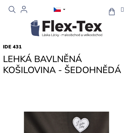
Přejít
na
NÁKUPNÍ
KOŠÍK
obsah
IDE 431
LEHKÁ BAVLNĚNÁ
KOŠILOVINA - ŠEDOHNĚDÁ