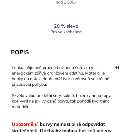
nad 2.500,-
20 % sleva
Pro velkoobchod
POPIS
Zeptat
Lehká, příjemně pružná bavlněná šatovka v
se
energickém zářivě oranžovém odstínu. Materiál je
služby
hebký na dotek, dobře drží tvar a zároveň se krásně
ChatGP
přizpůsobí pohybu.
Skvělá volba pro letní šaty, sukně, halenky nebo topy,
kde vynikne jak výrazná barva, tak pohodlí kvalitního
materiálu.
Upozornění
: barvy nemusí plně odpovídat
skutečnosti. Odchylky mohou být způsobeny