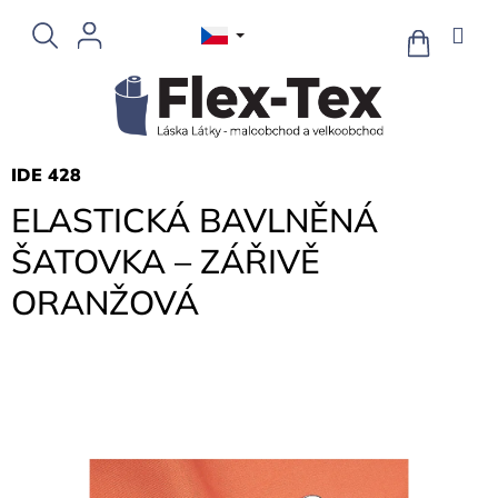
Přejít
na
NÁKUPNÍ
KOŠÍK
obsah
IDE 428
ELASTICKÁ BAVLNĚNÁ
ŠATOVKA – ZÁŘIVĚ
ORANŽOVÁ