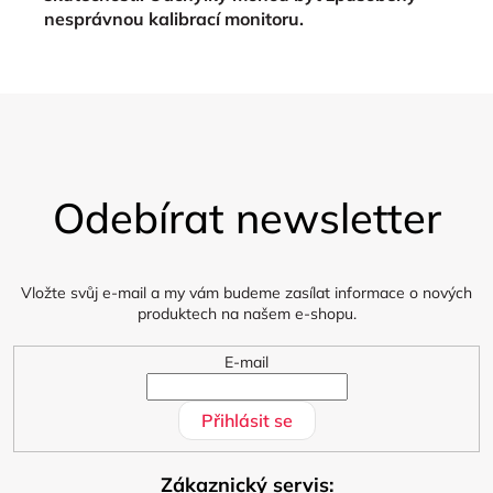
nesprávnou kalibrací monitoru.
Z
á
Odebírat newsletter
p
a
t
í
Vložte svůj e-mail a my vám budeme zasílat informace o nových
produktech na našem e-shopu.
E-mail
Přihlásit se
Zákaznický servis: