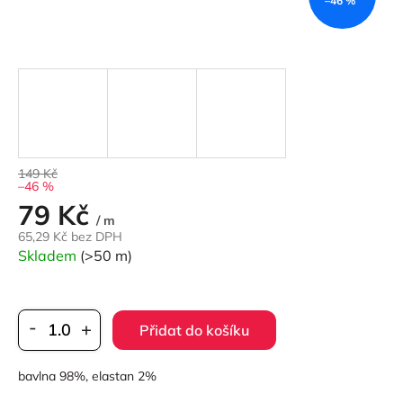
–46 %
149 Kč
–46 %
79 Kč
Měrná
/ m
cena:
65,29 Kč bez DPH
Skladem
(>50 m)
Přidat do košíku
bavlna 98%, elastan 2%