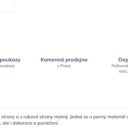
 poukazy
Kamenná prodejna
Dop
 poukazy
v Praze
Poštovn
nad 
í strany a z rubové strany matný. Jedná se o pevný materiál
, ale i dekorace a povlečení.