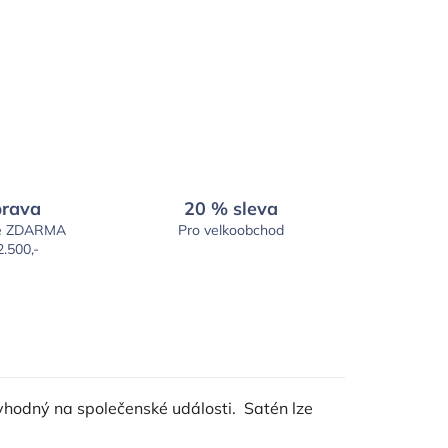
rava
20 % sleva
é ZDARMA
Pro velkoobchod
2.500,-
 vhodný na společenské události. Satén lze