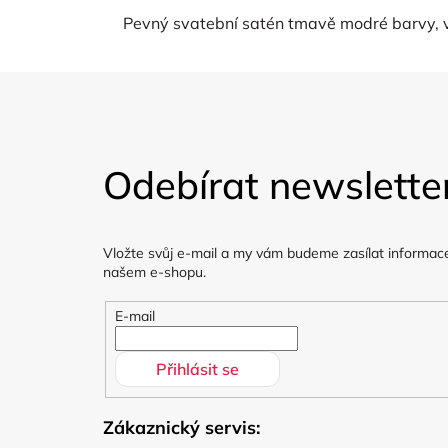
Pevný svatební satén tmavě modré barvy, v
Z
á
Odebírat newslette
p
a
Vložte svůj e-mail a my vám budeme zasílat informac
t
našem e-shopu.
í
E-mail
Přihlásit se
Zákaznický servis: