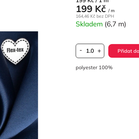
199 Kč / 1 m
199 Kč
cena:
/ m
164,46 Kč bez DPH
Skladem
(6,7 m)
Přidat do
polyester 100%