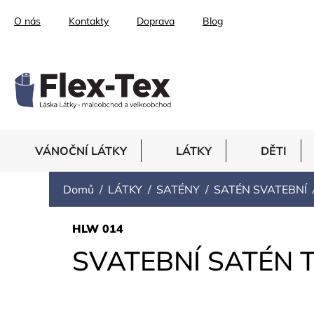
Přejít
O nás
Kontakty
Doprava
Blog
na
obsah
VÁNOČNÍ LÁTKY
LÁTKY
DĚTI
Domů
LÁTKY
SATÉNY
SATÉN SVATEBNÍ
HLW 014
SVATEBNÍ SATÉN