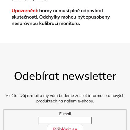
Upozornění
: barvy nemusí plně odpovídat
skutečnosti. Odchylky mohou být způsobeny
nesprávnou kalibrací monitoru.
Z
á
Odebírat newsletter
p
a
t
í
Vložte svůj e-mail a my vám budeme zasílat informace o nových
produktech na našem e-shopu.
E-mail
Přihlásit se