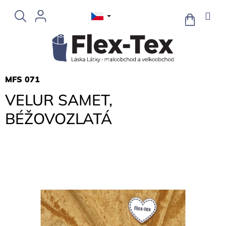
Přejít
na
NÁKUPNÍ
KOŠÍK
obsah
MFS 071
VELUR SAMET,
BÉŽOVOZLATÁ