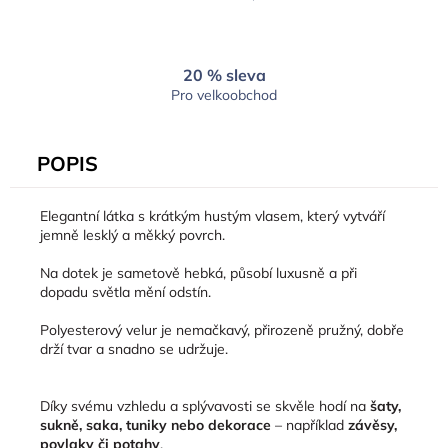
20 % sleva
Pro velkoobchod
POPIS
Elegantní látka s krátkým hustým vlasem, který vytváří
jemně lesklý a měkký povrch.
Na dotek je sametově hebká, působí luxusně a při
dopadu světla mění odstín.
Polyesterový velur je nemačkavý, přirozeně pružný, dobře
drží tvar a snadno se udržuje.
Díky svému vzhledu a splývavosti se skvěle hodí na
šaty,
sukně, saka, tuniky nebo dekorace
– například
závěsy,
povlaky či potahy
.