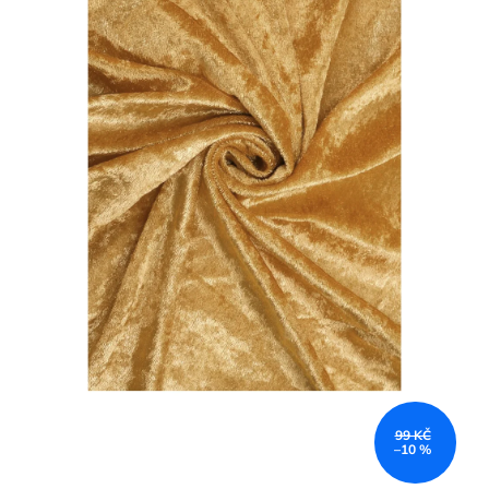
99 KČ
–10 %