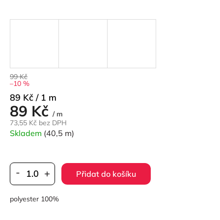
99 Kč
–10 %
Měrná
89 Kč / 1 m
89 Kč
cena:
/ m
73,55 Kč bez DPH
Skladem
(40,5 m)
Přidat do košíku
polyester 100%