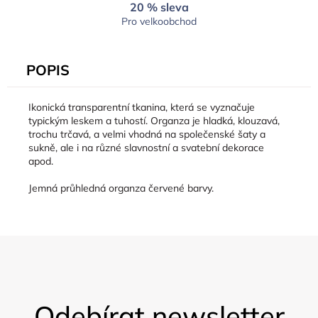
20 % sleva
Pro velkoobchod
POPIS
Ikonická transparentní tkanina, která se vyznačuje
typickým leskem a tuhostí. Organza je hladká, klouzavá,
trochu trčavá, a velmi vhodná na společenské šaty a
sukně, ale i na různé slavnostní a svatební dekorace
apod.
Jemná průhledná organza červené barvy.
Z
á
Odebírat newsletter
p