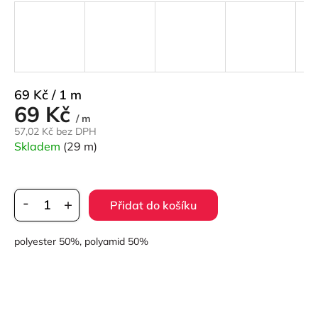
Měrná
69 Kč / 1 m
69 Kč
cena:
/ m
57,02 Kč bez DPH
Skladem
(29 m)
Přidat do košíku
polyester 50%, polyamid 50%