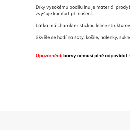
Díky vysokému podílu lnu je materiál prodyš
zvyšuje komfort při nošení.
Látka má charakteristickou lehce strukturov
Skvěle se hodí na šaty, košile, halenky, suk
Upozornění:
barvy nemusí plně odpovídat 
Z