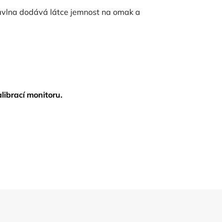
 Bavlna dodává látce jemnost na omak a
librací monitoru.