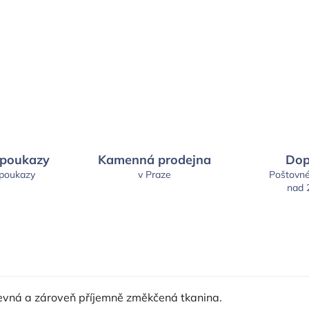
 poukazy
Kamenná prodejna
Dop
 poukazy
v Praze
Poštovn
nad 
 pevná a zároveň příjemně změkčená tkanina.