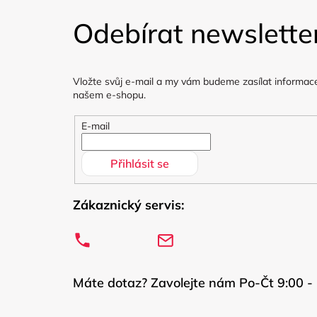
á
Odebírat newslette
p
a
Vložte svůj e-mail a my vám budeme zasílat informac
t
našem e-shopu.
í
E-mail
Přihlásit se
Zákaznický servis:
Máte dotaz? Zavolejte nám Po-Čt 9:00 - 