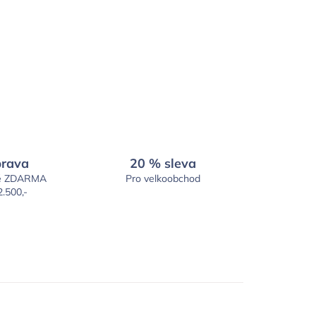
rava
20 % sleva
é ZDARMA
Pro velkoobchod
2.500,-