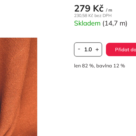
279 Kč
Měrná
/ m
cena:
230,58 Kč bez DPH
Skladem
(14,7 m)
Přidat do
len 82 %, bavlna 12 %