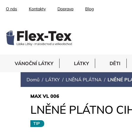
Přejít
O nás
Kontakty
Doprava
Blog
na
obsah
VÁNOČNÍ LÁTKY
LÁTKY
DĚTI
Domů
LÁTKY
LNĚNÁ PLÁTNA
LNĚNÉ PL
MAX VL 006
LNĚNÉ PLÁTNO CI
TIP