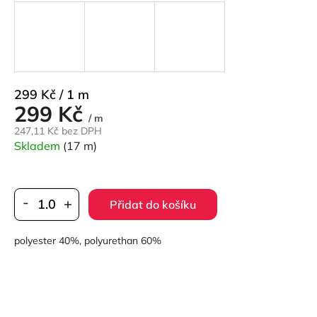
Měrná
299 Kč / 1 m
299 Kč
cena:
/ m
247,11 Kč bez DPH
Skladem
(17 m)
Přidat do košíku
polyester 40%, polyurethan 60%