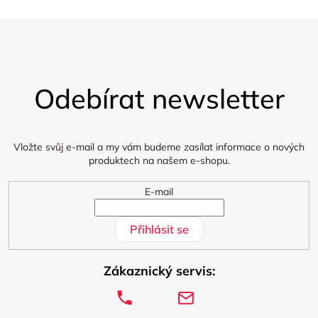
Z
á
Odebírat newsletter
p
a
t
í
Vložte svůj e-mail a my vám budeme zasílat informace o nových
produktech na našem e-shopu.
E-mail
Přihlásit se
Zákaznický servis: