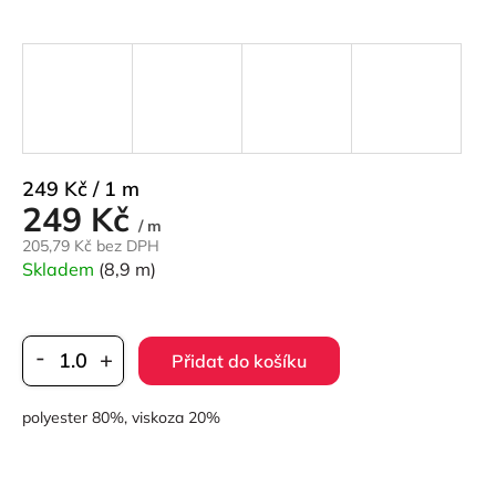
Měrná
249 Kč / 1 m
249 Kč
cena:
/ m
205,79 Kč bez DPH
Skladem
(8,9 m)
Přidat do košíku
polyester 80%, viskoza 20%