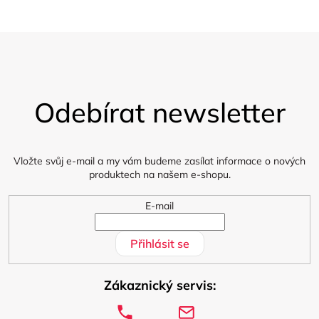
Z
á
Odebírat newsletter
p
a
t
í
Vložte svůj e-mail a my vám budeme zasílat informace o nových
produktech na našem e-shopu.
E-mail
Přihlásit se
Zákaznický servis: