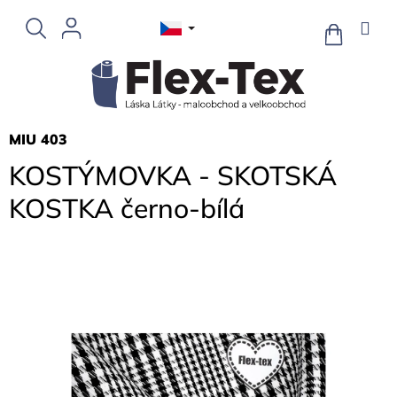
Přejít
na
NÁKUPNÍ
KOŠÍK
obsah
MIU 403
KOSTÝMOVKA - SKOTSKÁ
KOSTKA černo-bílá