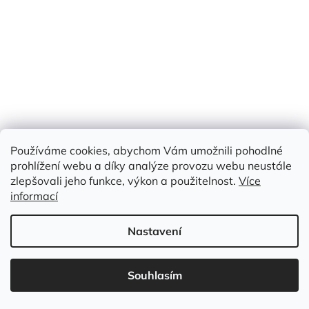
KANAFAS bílofialová - KOSTKY 1,7x1,6 cm
Používáme cookies, abychom Vám umožnili pohodlné
Skladem
(6 m)
prohlížení webu a díky analýze provozu webu neustále
zlepšovali jeho funkce, výkon a použitelnost.
Více
Měrná
199 Kč / 1 m
informací
199 Kč
cena:
/ m
Nastavení
Do košíku
bavlna 100%
Souhlasím
Kód:
HLB 122