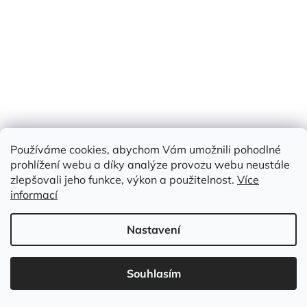
Skladem
(>50 m)
Měrná
179 Kč / 1 m
179 Kč
cena:
/ m
Do košíku
bavlna 100%
Používáme cookies, abychom Vám umožnili pohodlné
Kód:
HLB 207
prohlížení webu a díky analýze provozu webu neustále
zlepšovali jeho funkce, výkon a použitelnost.
Více
informací
Nastavení
Souhlasím