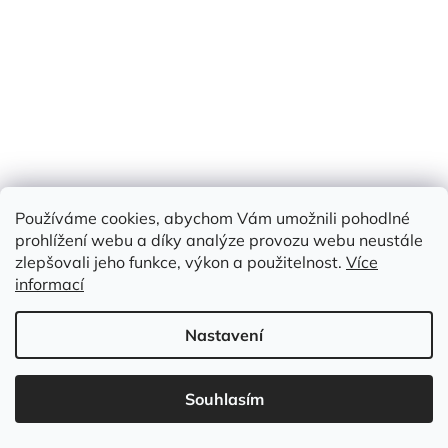
Skladem
(41,2 m)
Měrná
179 Kč / 1 m
179 Kč
cena:
/ m
Do košíku
bavlna 100%
Používáme cookies, abychom Vám umožnili pohodlné
Kód:
HLB 198
prohlížení webu a díky analýze provozu webu neustále
zlepšovali jeho funkce, výkon a použitelnost.
Více
informací
Nastavení
Souhlasím