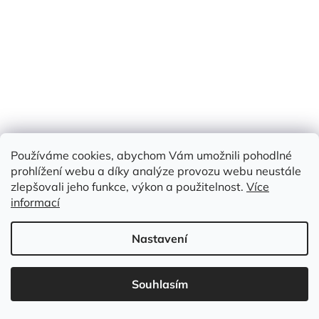
Skladem
(41,2 m)
Měrná
179 Kč / 1 m
179 Kč
cena:
/ m
Do košíku
bavlna 100%
Používáme cookies, abychom Vám umožnili pohodlné
Kód:
HLB 198
prohlížení webu a díky analýze provozu webu neustále
zlepšovali jeho funkce, výkon a použitelnost.
Více
informací
Nastavení
Souhlasím