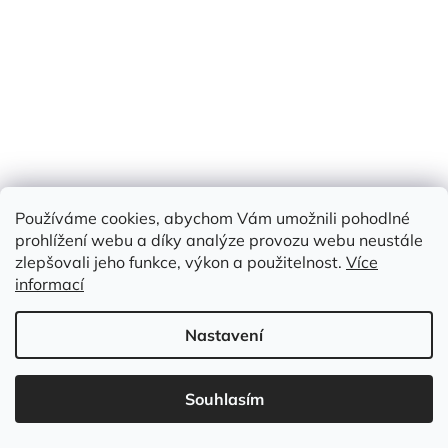
Skladem
(4,4 m)
Měrná
179 Kč / 1 m
179 Kč
cena:
/ m
Do košíku
bavlna 100%
Používáme cookies, abychom Vám umožnili pohodlné
Kód:
HLB 206
prohlížení webu a díky analýze provozu webu neustále
zlepšovali jeho funkce, výkon a použitelnost.
Více
informací
Nastavení
Souhlasím