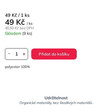
Měrná
49 Kč / 1 ks
49 Kč
cena:
/ ks
40,50 Kč bez DPH
Skladem
(9 ks)
Přidat do košíku
polyester 100%
Udržitelnost
Organické materiály, bez škodlivých materiálů.