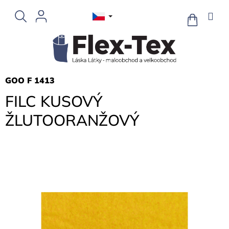
Přejít
na
NÁKUPNÍ
KOŠÍK
obsah
GOO F 1413
FILC KUSOVÝ
ŽLUTOORANŽOVÝ