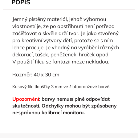
POPIS
Jemný plstěný materiál, jehož výbornou
vlastností je, že po obstřihnutí není potřeba
začišťovat a skvěle drží tvar. Je jako stvořený
pro kreativní výtvory dětí, protože se s ním
lehce pracuje. Je vhodný na vyrábění různých
dekorací, tašek, peněženek, hraček apod.
V použití filcu se fantazii meze nekladou.
Rozměr: 40 x 30 cm
Kusový filc tloušťky 3 mm ve žlutooranžové barvě.
Upozornění
: barvy nemusí plně odpovídat
skutečnosti. Odchylky mohou být způsobeny
nesprávnou kalibrací monitoru.