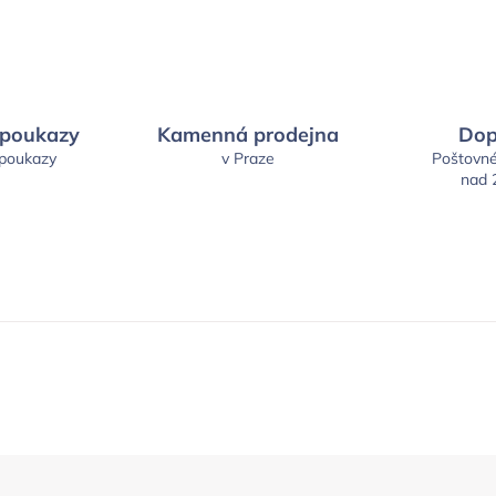
 poukazy
Kamenná prodejna
Dop
 poukazy
v Praze
Poštovn
nad 