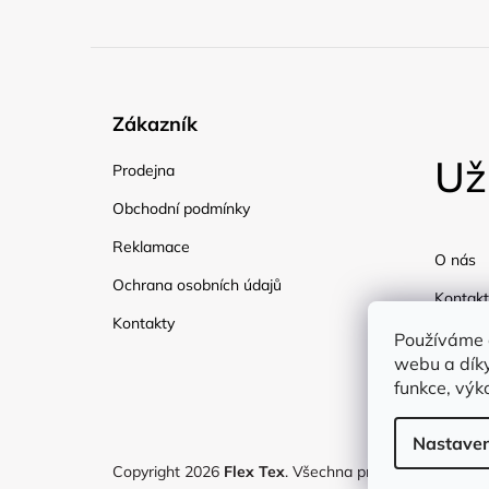
Zákazník
Už
Prodejna
Obchodní podmínky
Reklamace
O nás
Ochrana osobních údajů
Kontakt
Kontakty
Doprav
Používáme 
webu a díky
Blog
funkce, výk
Nastaven
Copyright 2026
Flex Tex
. Všechna práva vyhrazena.