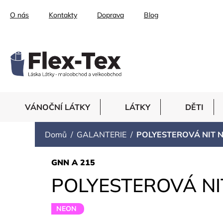
Přejít
O nás
Kontakty
Doprava
Blog
na
obsah
VÁNOČNÍ LÁTKY
LÁTKY
DĚTI
Domů
GALANTERIE
POLYESTEROVÁ NIT
GNN A 215
POLYESTEROVÁ N
NEON