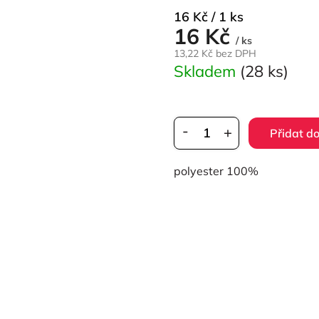
Měrná
16 Kč / 1 ks
16 Kč
cena:
/ ks
13,22 Kč bez DPH
Skladem
(28 ks)
Přidat do
polyester 100%