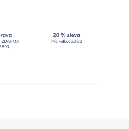
rava
20 % sleva
é ZDARMA
Pro velkoobchod
2.500,-