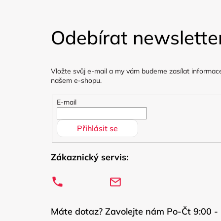
Z
á
Odebírat newslette
p
a
Vložte svůj e-mail a my vám budeme zasílat informac
t
našem e-shopu.
í
E-mail
Přihlásit se
Zákaznický servis:
Máte dotaz? Zavolejte nám Po-Čt 9:00 - 