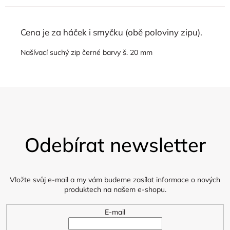
Cena je za háček i smyčku (obě poloviny zipu).
Našívací suchý zip černé barvy š. 20 mm
Z
á
Odebírat newsletter
p
a
t
í
Vložte svůj e-mail a my vám budeme zasílat informace o nových
produktech na našem e-shopu.
E-mail