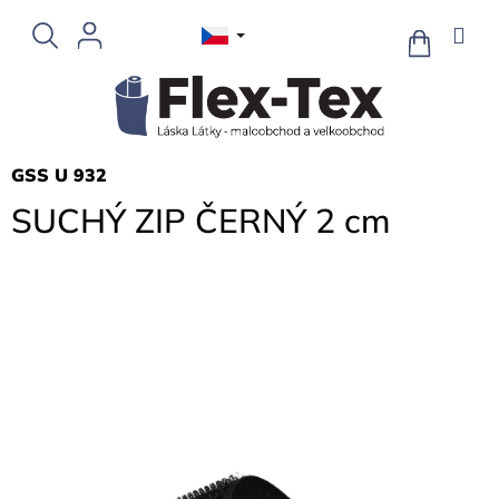
Přejít
na
NÁKUPNÍ
KOŠÍK
obsah
GSS U 932
SUCHÝ ZIP ČERNÝ 2 cm