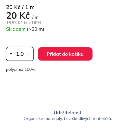
Měrná
20 Kč / 1 m
20 Kč
cena:
/ m
16,53 Kč bez DPH
Skladem
(>50 m)
Přidat do košíku
polyamid 100%
Udržitelnost
Organické materiály, bez škodlivých materiálů.