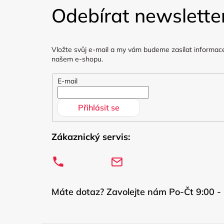
á
Odebírat newslette
p
a
Vložte svůj e-mail a my vám budeme zasílat informac
t
našem e-shopu.
í
E-mail
Přihlásit se
Zákaznický servis:
Máte dotaz? Zavolejte nám Po-Čt 9:00 - 