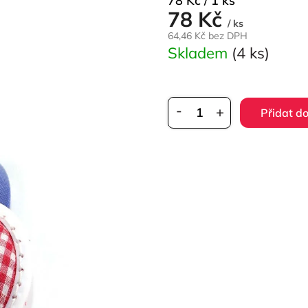
78 Kč / 1 ks
78 Kč
cena:
/ ks
64,46 Kč bez DPH
Skladem
(4 ks)
Přidat do