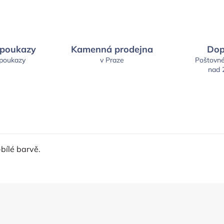
 poukazy
Kamenná prodejna
Dop
 poukazy
v Praze
Poštovn
nad 
bílé barvě.