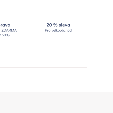
rava
20 % sleva
é ZDARMA
Pro velkoobchod
2.500,-