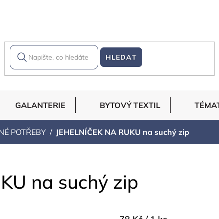
HLEDAT
GALANTERIE
BYTOVÝ TEXTIL
TÉMA
NÉ POTŘEBY
JEHELNÍČEK NA RUKU na suchý zip
U na suchý zip
Měrná