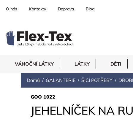
Přejít
O nás
Kontakty
Doprava
Blog
na
obsah
VÁNOČNÍ LÁTKY
LÁTKY
DĚTI
Domů
GALANTERIE
ŠICÍ POTŘEBY
DROB
GOO 1022
JEHELNÍČEK NA RUK