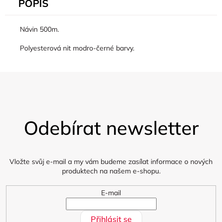
POPIS
Návin 500m.
Polyesterová nit modro-černé barvy.
Z
á
Odebírat newsletter
p
a
t
í
Vložte svůj e-mail a my vám budeme zasílat informace o nových
produktech na našem e-shopu.
E-mail
Přihlásit se