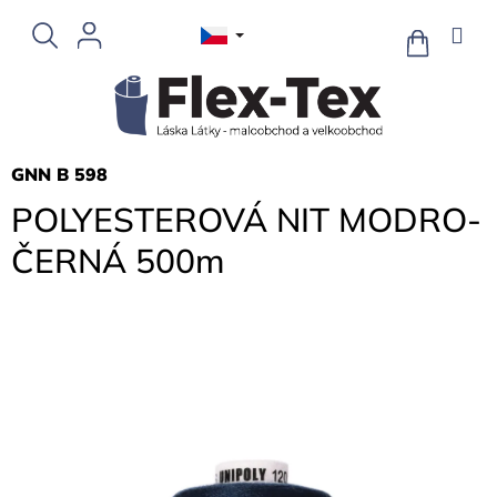
Přejít
na
NÁKUPNÍ
KOŠÍK
obsah
GNN B 598
POLYESTEROVÁ NIT MODRO-
ČERNÁ 500m