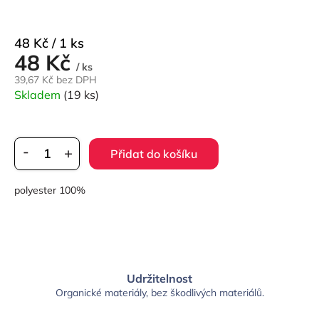
Měrná
48 Kč / 1 ks
48 Kč
cena:
/ ks
39,67 Kč bez DPH
Skladem
(19 ks)
Přidat do košíku
polyester 100%
Udržitelnost
Organické materiály, bez škodlivých materiálů.