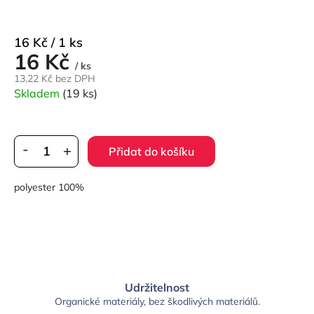
Měrná
16 Kč / 1 ks
16 Kč
cena:
/ ks
13,22 Kč bez DPH
Skladem
(19 ks)
Přidat do košíku
polyester 100%
Udržitelnost
Organické materiály, bez škodlivých materiálů.