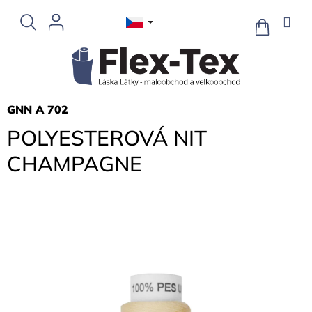
Přejít
na
NÁKUPNÍ
KOŠÍK
obsah
GNN A 702
POLYESTEROVÁ NIT
CHAMPAGNE