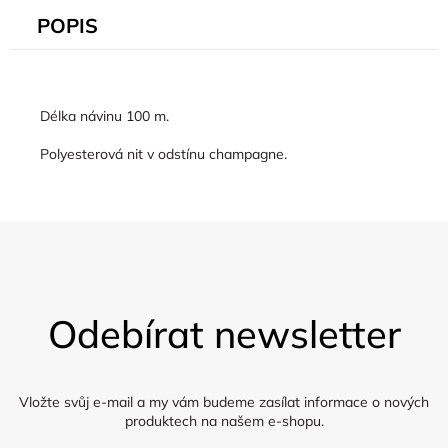
POPIS
Délka návinu 100 m.
Polyesterová nit v odstínu champagne.
Z
á
Odebírat newsletter
p
a
t
í
Vložte svůj e-mail a my vám budeme zasílat informace o nových
produktech na našem e-shopu.