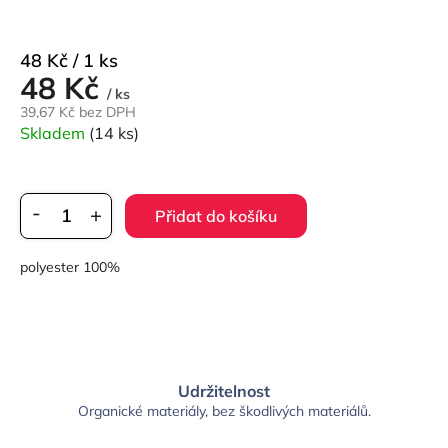
Měrná
48 Kč / 1 ks
48 Kč
cena:
/ ks
39,67 Kč bez DPH
Skladem
(14 ks)
Přidat do košíku
polyester 100%
Udržitelnost
Organické materiály, bez škodlivých materiálů.