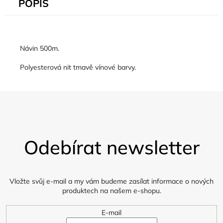
POPIS
Návin 500m.
Polyesterová nit tmavě vínové barvy.
Z
á
Odebírat newsletter
p
a
t
í
Vložte svůj e-mail a my vám budeme zasílat informace o nových
produktech na našem e-shopu.
E-mail