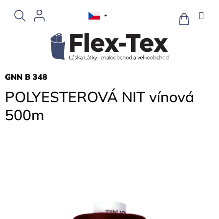
Přejít
na
NÁKUPNÍ
KOŠÍK
obsah
GNN B 348
POLYESTEROVÁ NIT vínová
500m