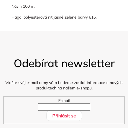
Návin 100 m.
Hagal polyesterová nit jasně zelené barvy 616.
Z
á
Odebírat newsletter
p
a
t
í
Vložte svůj e-mail a my vám budeme zasílat informace o nových
produktech na našem e-shopu.
E-mail
Přihlásit se