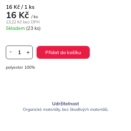
Měrná
16 Kč / 1 ks
16 Kč
cena:
/ ks
13,22 Kč bez DPH
Skladem
(23 ks)
Přidat do košíku
polyester 100%
Udržitelnost
Organické materiály, bez škodlivých materiálů.