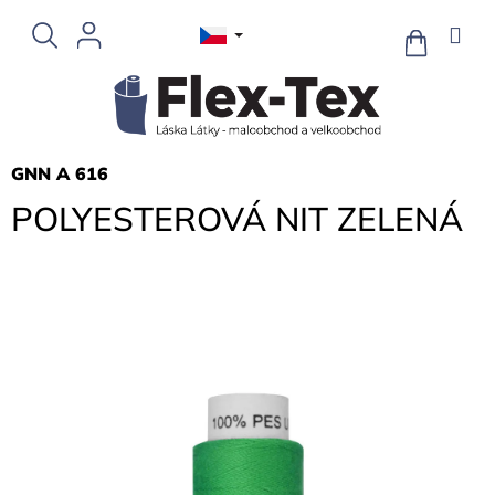
Přejít
na
NÁKUPNÍ
KOŠÍK
obsah
GNN A 616
POLYESTEROVÁ NIT ZELENÁ