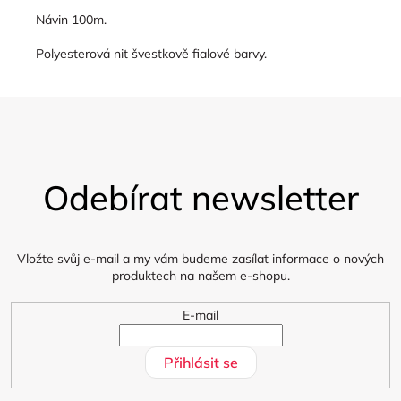
Návin 100m.
Polyesterová nit švestkově fialové barvy.
Z
á
Odebírat newsletter
p
a
t
í
Vložte svůj e-mail a my vám budeme zasílat informace o nových
produktech na našem e-shopu.
E-mail
Přihlásit se