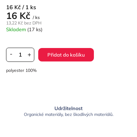
Měrná
16 Kč / 1 ks
16 Kč
cena:
/ ks
13,22 Kč bez DPH
Skladem
(17 ks)
Přidat do košíku
polyester 100%
Udržitelnost
Organické materiály, bez škodlivých materiálů.