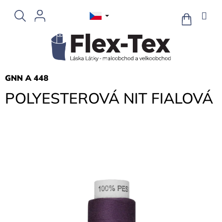
Přejít
na
NÁKUPNÍ
KOŠÍK
obsah
GNN A 448
POLYESTEROVÁ NIT FIALOVÁ