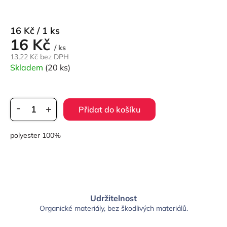
Měrná
16 Kč / 1 ks
16 Kč
cena:
/ ks
13,22 Kč bez DPH
Skladem
(20 ks)
Přidat do košíku
polyester 100%
Udržitelnost
Organické materiály, bez škodlivých materiálů.