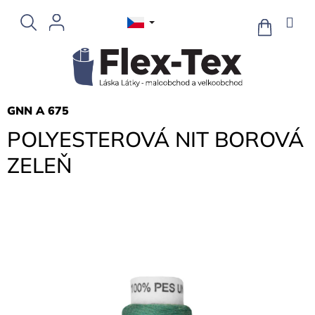
Přejít
na
NÁKUPNÍ
KOŠÍK
obsah
GNN A 675
POLYESTEROVÁ NIT BOROVÁ
ZELEŇ