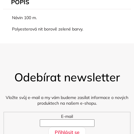
POPIS
Návin 100 m.
Polyesterová nit borově zelené barvy.
Z
á
Odebírat newsletter
p
a
t
í
Vložte svůj e-mail a my vám budeme zasílat informace o nových
produktech na našem e-shopu.
E-mail
Přihlásit se