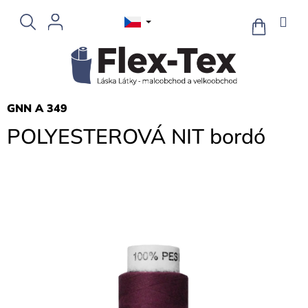
Přejít
na
NÁKUPNÍ
KOŠÍK
obsah
GNN A 349
POLYESTEROVÁ NIT bordó