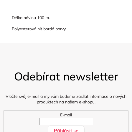
Délka návinu 100 m.
Polyesterová nit bordó barvy.
Z
á
Odebírat newsletter
p
a
t
í
Vložte svůj e-mail a my vám budeme zasílat informace o nových
produktech na našem e-shopu.
E-mail
Přihlásit se