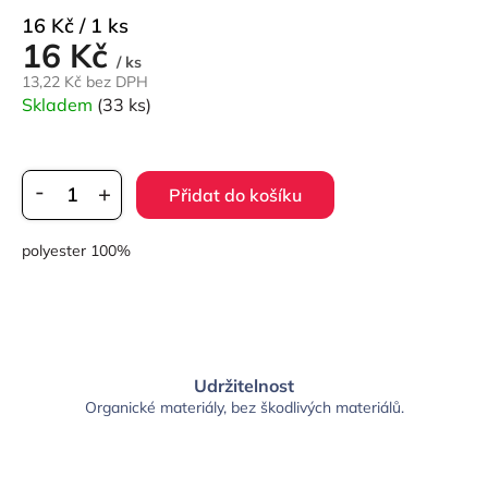
Měrná
16 Kč / 1 ks
16 Kč
cena:
/ ks
13,22 Kč bez DPH
Skladem
(33 ks)
Přidat do košíku
polyester 100%
Udržitelnost
Organické materiály, bez škodlivých materiálů.