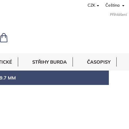
CZK
Čeština
Přihlášení
NÁKUPNÍ
KOŠÍK
TICKÉ
STŘIHY BURDA
ČASOPISY
9.7 MM