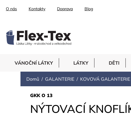
Přejít
O nás
Kontakty
Doprava
Blog
na
obsah
VÁNOČNÍ LÁTKY
LÁTKY
DĚTI
Domů
GALANTERIE
KOVOVÁ GALANTERIE
GKK O 13
NÝTOVACÍ KNOFLÍ