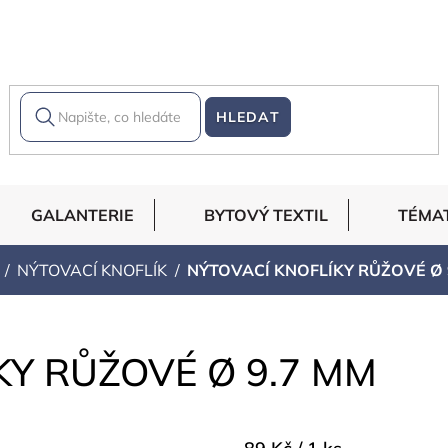
HLEDAT
GALANTERIE
BYTOVÝ TEXTIL
TÉMA
NÝTOVACÍ KNOFLÍK
NÝTOVACÍ KNOFLÍKY RŮŽOVÉ Ø 
KY RŮŽOVÉ Ø 9.7 MM
Měrná