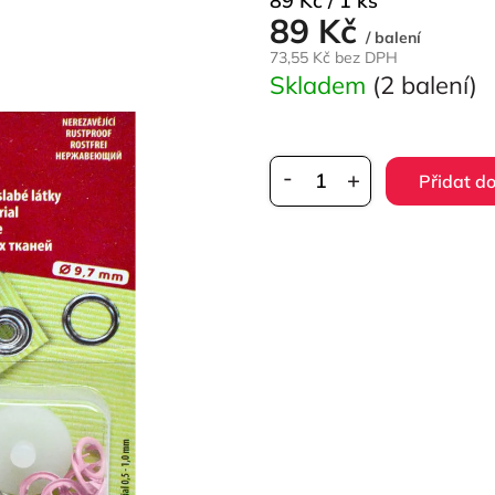
89 Kč / 1 ks
89 Kč
cena:
/ balení
73,55 Kč bez DPH
Skladem
(2 balení)
Přidat do