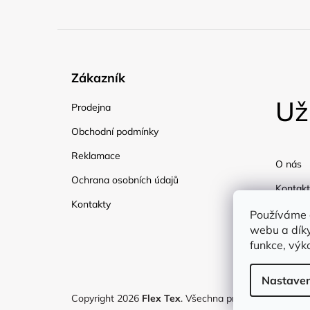
Zákazník
Už
Prodejna
Obchodní podmínky
Reklamace
O nás
Ochrana osobních údajů
Kontakt
Kontakty
Doprav
Používáme 
webu a díky
Blog
funkce, výk
Nastaven
Copyright 2026
Flex Tex
. Všechna práva vyhrazena.