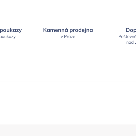
 poukazy
Kamenná prodejna
Dop
 poukazy
v Praze
Poštovn
nad 