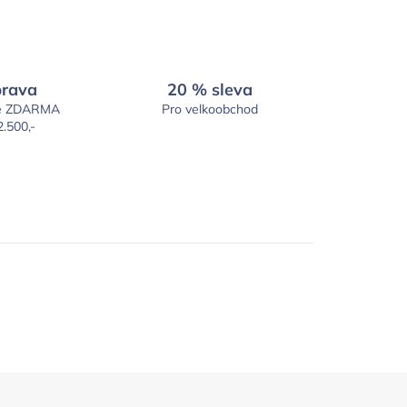
rava
20 % sleva
é ZDARMA
Pro velkoobchod
2.500,-