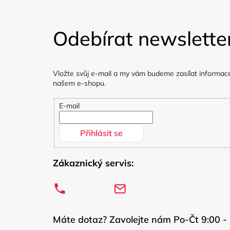
Z
á
Odebírat newslette
p
a
Vložte svůj e-mail a my vám budeme zasílat informac
t
našem e-shopu.
í
E-mail
Přihlásit se
Zákaznický servis:
Máte dotaz? Zavolejte nám Po-Čt 9:00 - 