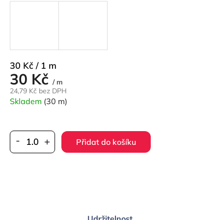
Měrná
30 Kč / 1 m
30 Kč
cena:
/ m
24,79 Kč bez DPH
Skladem
(30 m)
Přidat do košíku
Udržitelnost