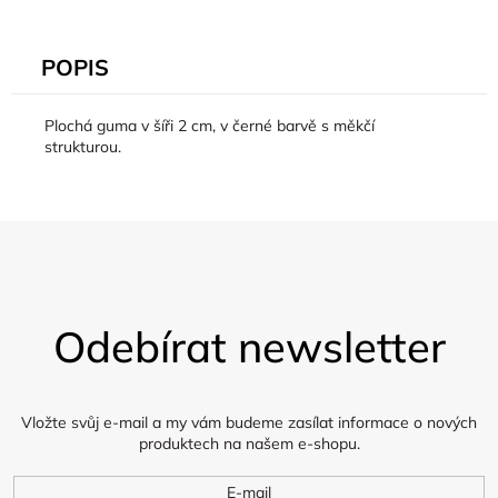
POPIS
Plochá guma v šíři 2 cm, v černé barvě s měkčí
strukturou.
Z
á
Odebírat newsletter
p
a
t
í
Vložte svůj e-mail a my vám budeme zasílat informace o nových
produktech na našem e-shopu.
E-mail