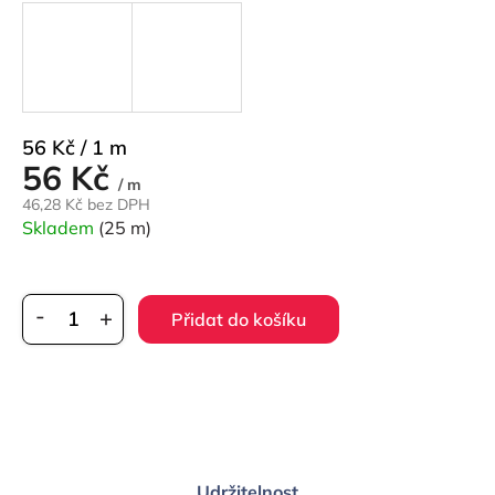
Měrná
56 Kč / 1 m
56 Kč
cena:
/ m
46,28 Kč bez DPH
Skladem
(25 m)
Přidat do košíku
Udržitelnost