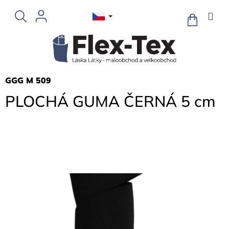
Přejít
na
NÁKUPNÍ
KOŠÍK
obsah
GGG M 509
PLOCHÁ GUMA ČERNÁ 5 cm