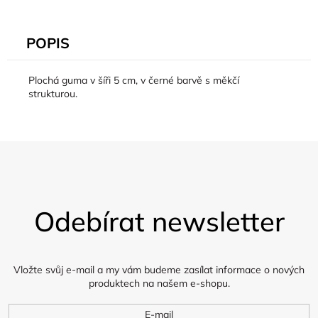
POPIS
Plochá guma v šíři 5 cm, v černé barvě s měkčí
strukturou.
Z
á
Odebírat newsletter
p
a
t
í
Vložte svůj e-mail a my vám budeme zasílat informace o nových
produktech na našem e-shopu.
E-mail