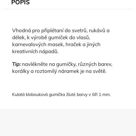
POPIS
Vhodná pro připlétaní do svetrů, rukávů a
délek, k výrobě gumiček do vlasů,
karnevalových masek, hraček a jiných
kreativních nápadů.
Tip:
navlékněte na gumičky, různých barev,
korálky a roztomilý náramek je na světě.
Kulatá klobouková gumička žluté barvy v šíři 1 mm.
Z
á