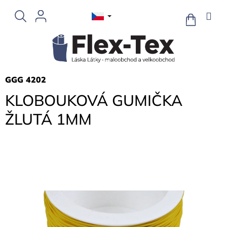
Přejít
na
NÁKUPNÍ
KOŠÍK
obsah
GGG 4202
KLOBOUKOVÁ GUMIČKA
ŽLUTÁ 1MM