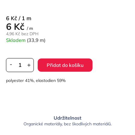
Měrná
6 Kč / 1 m
6 Kč
cena:
/ m
4,96 Kč bez DPH
Skladem
(33,9 m)
Přidat do košíku
polyester 41%, elastodien 59%
Udržitelnost
Organické materiály, bez škodlivých materiálů.