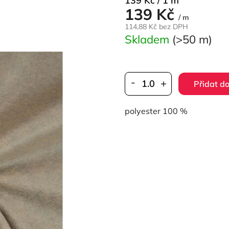
139 Kč / 1 m
139 Kč
cena:
/ m
114,88 Kč bez DPH
Skladem
(>50 m)
Přidat do
polyester 100 %