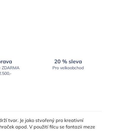
rava
20 % sleva
é ZDARMA
Pro velkoobchod
2.500,-
rží tvar. Je jako stvořený pro kreativní
raček apod. V použití filcu se fantazii meze