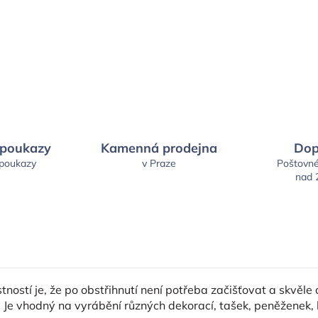
 poukazy
Kamenná prodejna
Dop
 poukazy
v Praze
Poštovn
nad 
ností je, že po obstřihnutí není potřeba začišťovat a skvěle d
. Je vhodný na vyrábění různých dekorací, tašek, peněženek, h