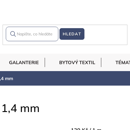
HLEDAT
GALANTERIE
BYTOVÝ TEXTIL
TÉMA
,4 mm
 1,4 mm
Měrná