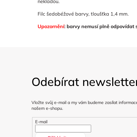
nekladou.
Filc šedobéžové barvy, tloušťka 1,4 mm.
Upozornění
: barvy nemusí plně odpovídat
Z
á
Odebírat newslette
p
a
Vložte svůj e-mail a my vám budeme zasílat informac
t
našem e-shopu.
í
E-mail