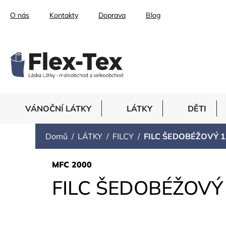
Přejít
O nás
Kontakty
Doprava
Blog
na
obsah
VÁNOČNÍ LÁTKY
LÁTKY
DĚTI
Domů
LÁTKY
FILCY
FILC ŠEDOBÉŽOVÝ 1
MFC 2000
FILC ŠEDOBÉŽOVÝ