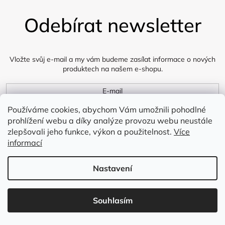
á
Odebírat newsletter
p
a
t
í
Vložte svůj e-mail a my vám budeme zasílat informace o nových
produktech na našem e-shopu.
E-mail
Používáme cookies, abychom Vám umožnili pohodlné
Přihlásit se
prohlížení webu a díky analýze provozu webu neustále
zlepšovali jeho funkce, výkon a použitelnost.
Více
informací
Zákaznický servis:
Nastavení
Máte dotaz? Zavolejte nám Po-Čt 9:00 - 16:00, Pá 9:00 -
15:00
Souhlasím
Najdete nás také na: